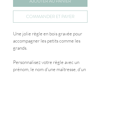
AJOUTER AU PANIER
COMMANDER ET PAYER
Une jolie règle en bois gravée pour
accompagner les petits comme les
grands.
Personnalisez votre règle avec un
prénom, le nom d'une maîtresse, d'un
maître ou un court message. Un
cadeau utile et durable pour l'école, le
bureau ou pour remercier une
personne qui compte.
Chaque règle est découpée et gravée
avec soin dans du bois contreplaqué
de 3 mm, puis personnalisée
spécialement pour vous dans mon